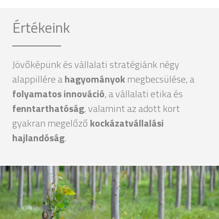
Értékeink
Jövőképünk és vállalati stratégiánk négy
alappillére a
hagyományok
megbecsülése, a
folyamatos innováció
, a vállalati etika és
fenntarthatóság
, valamint az adott kort
gyakran megelőző
kockázatvállalási
hajlandóság
.