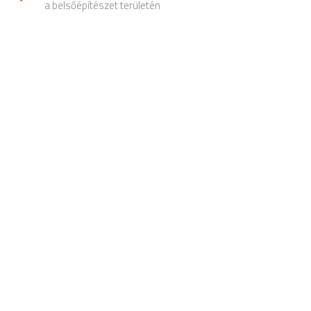
a belsőépítészet területén