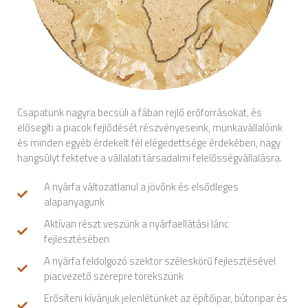
Csapatunk nagyra becsüli a fában rejlő erőforrásokat, és
elősegíti a piacok fejlődését részvényeseink, munkavállalóink
és minden egyéb érdekelt fél elégedettsége érdekében, nagy
hangsúlyt fektetve a vállalati társadalmi felelősségvállalásra.
A nyárfa változatlanul a jövőnk és elsődleges
alapanyagunk
Aktívan részt veszünk a nyárfaellátási lánc
fejlesztésében
A nyárfa feldolgozó szektor széleskörű fejlesztésével
piacvezető szerepre törekszünk
Erősíteni kívánjuk jelenlétünket az építőipar, bútoripar és